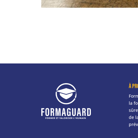
À pr
Form
la f
sûre
de l
prév